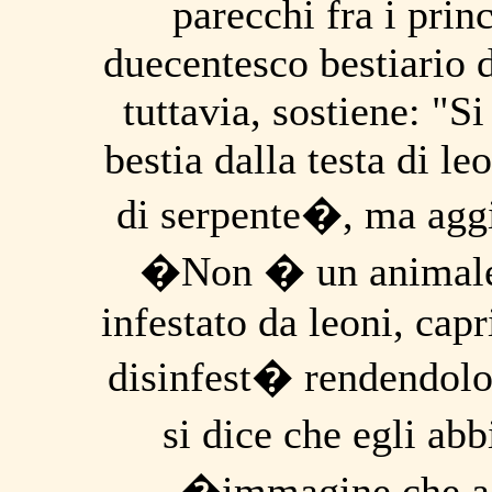
parecchi fra i princ
duecentesco bestiario d
tuttavia, sostiene: "S
bestia dalla testa di le
di serpente�, ma aggi
�Non � un animale,
infestato da leoni, capr
disinfest� rendendolo
si dice che egli ab
�immagine che ac