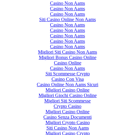
Casino Non Aams
Casino Non Aams
Casino Non Aams
Siti Casino Online Non Aams
Casino Non Aams
Casino Non Aams
Casino Non Aams
Casino Non Aams
Casino Non Aams
Migliori Siti Casino Non Aams
Migliori Bonus Casino Online
Casino Online
Casino Non Aams
Siti Scommesse Crypto
Casino Con Visa
Casino Online Non Aams Sicuri
Migliori Casino Online
Migliori Giochi Casino Online
Migliori Siti Scommesse
Crypto Casino
Migliori Casino Online
Casino Senza Documenti
Migliori Crypto Casino
Siti Casino Non Aams
Migliori Casino Crypto