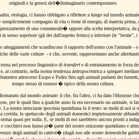
originali e la genesi dell�Immaginario contemporaneo.
alisi, etologia, ci hanno obbligato a riflettere a lungo sul mondo anima
 semplicemente compagno di vita o fonte di energia, di materia prima, d
prezzamento di una connaturalit� oppure alla scelta interpretativa, da
in senso superiore (gli dei dall'aspetto ferino) o inferiore (le "bestie", i 
no atteggiamenti che scandiscono il rapporto dell'uomo con l'animale - o
iche delle varie culture - e che, sovente, rappresentano anche altrettant
 torna nel processo linguistico di
transfert
e di estraniamento in forza de
, al contrario, nella nostra tendenza antropocentrica a spiegare mediante 
hatantra
attraverso Esopo e Fedro fino agli animali parlanti dei fumett
tempo stesso di osmosi � tipico della nostra cultura.
llontanato dal mondo animale: il che, fra l'altro, ci ha dato l'illusione 
ose, per le quali fino a qualche anno fa era necessario un animale, si f
e. La nostra strisciante ipocrisia quotidiana fa il resto: se molti di noi 
o la corrida, lo spettacolo degli animali domestici impietosamente abband
te ormai quasi per nulla. E, se molti di noi sarebbero ancora pronti a indi
li e cocchieri non fanno pi� parte del nostro orizzonte quotidiano e abit
enze degli animali in cattivit� (dagli zoo alle nostre domestiche gabbiett