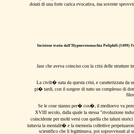
dotati di una forte carica evocativa, ma sovente sprovvis
Incisione tratta dall'Hypnerotomachia Poliphili (1499)
T
fase che aveva coinciso con la crisi delle strutture i
La civilt� nata da questa crisi, e caratterizzata da u
pi� tardi, con il sorgere di tutto un complesso di dot
filo
Se le cose stanno per� cos�, il medioevo va pensat
XVIII secolo, dalla quale la stessa "rivoluzione indu
coincidente per molti versi con quella che taluni storic
tuttavia la mentalit� e la memoria collettive perpetuaron
scientifico che li legittimava, poi sopravvissuti al 