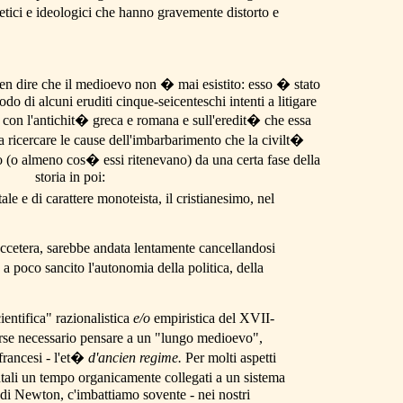
tetici e ideologici che hanno gravemente distorto e
ben dire che il medioevo non � mai esistito: esso � stato
o di alcuni eruditi cinque-seicenteschi intenti a litigare
 con l'antichit� greca e romana e sull'eredit� che essa
 a ricercare le cause dell'imbarbarimento che la civilt�
(o almeno cos� essi ritenevano) da una certa fase della
storia in poi:
le e di carattere monoteista, il cristianesimo, nel
li eccetera, sarebbe andata lentamente cancellandosi
 a poco sancito l'autonomia della politica, della
entifica" razionalistica
e/o
empiristica del XVII-
 forse necessario pensare a un "lungo medioevo",
francesi - l'et�
d'ancien regime
.
Per molti aspetti
ntali un tempo organicamente collegati a un sistema
 e di Newton, c'imbattiamo sovente - nei nostri