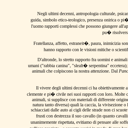
Negli ultimi decenni, antropologia culturale, psican
guida, simbolo etico-teologico, presenza onirica o pi�
l'uomo rapporti complessi che possono giungere all'ap
pu� risolversi 
Fratellanza, affetto, estraneit�, paura, inimicizia so
hanno rapporto con le visioni mitiche o scientif
D'altronde, lo stretto rapporto fra uomini e animali
umani ("rabbia canina", "slealt� serpentina" eccetera); e
animali che colpiscono la nostra attenzione. Dal
Panc
Il vivere degli ultimi decenni ci ha obiettivamente a
clemente e pi� civile nei suoi rapporti con loro. Molte c
animali, si supplisce con materiali di differente origin
natura tanto diversa) quali la caccia, la vivisezione 
schiacciati dalle auto ai cigli delle strade non ci scuo
frusti con destrezza il suo cavallo (in quanto caval
unanimemente rispettata, evitiamo di pensare alle soffer