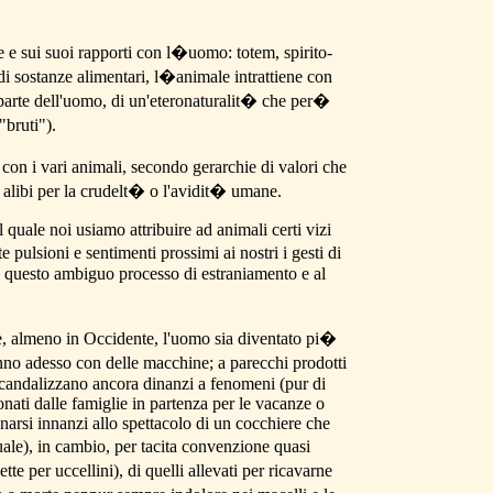
le e sui suoi rapporti con l�uomo: totem, spirito-
i sostanze alimentari, l�animale intrattiene con
 parte dell'uomo, di un'eteronaturalit� che per�
"bruti").
 con i vari animali, secondo gerarchie di valori che
i alibi per la crudelt� o l'avidit� umane.
l quale noi usiamo attribuire ad animali certi vizi
pulsioni e sentimenti prossimi ai nostri i gesti di
i, questo ambiguo processo di estraniamento e al
che, almeno in Occidente, l'uomo
sia diventato pi�
anno adesso con delle macchine; a parecchi prodotti
si scandalizzano ancora dinanzi a fenomeni (pur di
onati dalle famiglie in partenza per le vacanze o
gnarsi innanzi allo spettacolo di un cocchiere che
uale), in cambio, per tacita convenzione quasi
e per uccellini), di quelli allevati per ricavarne