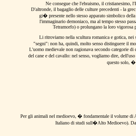
Ne consegue che l'ebraismo, il cristianesimo, 
D'altronde, il bagaglio delle culture precedenti - la gr
gi� presente nello stesso apparato simbolico della 
l'immaginario demoniaco, ma al tempo stesso passano 
Tetramorfo) o prolungano la loro vigorosa p
Li ritroviamo nella scultura romanica e gotica, nei 
"segni": non ha, quindi, molto senso distinguere il mos
L'uomo medievale non ragionava secondo categorie di quest
del cane e del cavallo: nel senso, vogliamo dire, dell'
questo solo, � 
Per gli animali nel medioevo, � fondamentale il volume d
Italiano di studi sull�Alto Medioevo). Dal