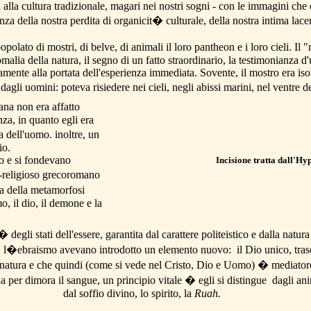
ati alla cultura tradizionale, magari nei nostri sogni - con le immagini c
za della nostra perdita di organicit� culturale, della nostra intima lac
opolato di mostri, di belve, di animali il loro pantheon e i loro cieli. Il
nomalia della natura, il segno di un fatto straordinario, la testimonianza 
mente alla portata dell'esperienza immediata. Sovente, il mostro era iso
dagli uomini: poteva risiedere nei cieli, negli abissi marini, nel ventre de
ana non era affatto
za, in quanto egli era
a dell'uomo. inoltre, un
io.
no e si fondevano
Incisione tratta dall'Hy
-religioso grecoromano
a della metamorfosi
, il dio, il demone e la
degli stati dell'essere, garantita dal carattere politeistico e dalla natur
� l�ebraismo avevano introdotto un elemento nuovo: il Dio unico, trasc
 natura e che quindi (come si vede nel Cristo, Dio e Uomo) � mediatore 
a per dimora il sangue, un principio vitale � egli si distingue dagli an
dal soffio divino, lo spirito, la
Ruah
.