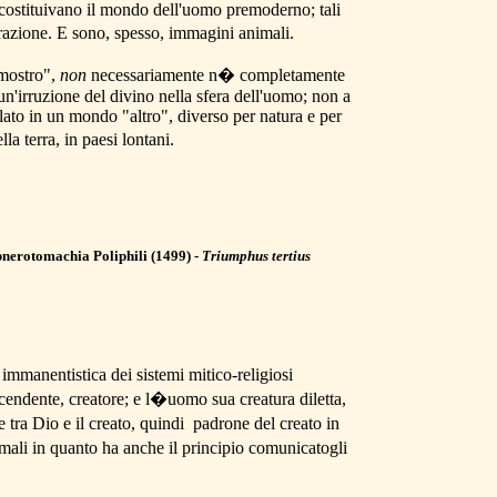
he costituivano il mondo dell'uomo premoderno; tali
erazione. E sono, spesso, immagini animali.
 "mostro",
non
necessariamente n� completamente
d'un'irruzione del divino nella sfera dell'uomo; non a
lato in un mondo "altro", diverso per natura e per
lla terra, in paesi lontani.
pnerotomachia Poliphili (1499) -
Triumphus tertius
a immanentistica dei sistemi mitico-religiosi
endente, creatore; e l�uomo sua creatura diletta,
tra Dio e il creato, quindi padrone del creato in
imali in quanto ha anche il principio comunicatogli