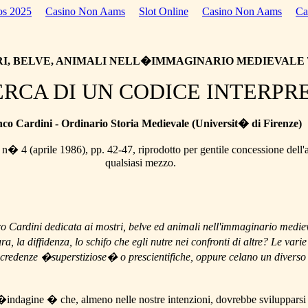
os 2025
Casino Non Aams
Slot Online
Casino Non Aams
Ca
I, BELVE, ANIMALI NELL�IMMAGINARIO MEDIEVALE \
ERCA DI UN CODICE INTERPR
co Cardini - Ordinario Storia Medievale (Universit� di Firenze)
n� 4 (aprile 1986), pp. 42-47, riprodotto per gentile concessione dell'au
qualsiasi mezzo.
 Cardini dedicata ai mostri, belve ed animali nell'immaginario medieva
, la diffidenza, lo schifo che egli nutre nei confronti di altre? Le va
 di credenze �superstiziose� o prescientifiche, oppure celano un diver
indagine � che, almeno nelle nostre intenzioni, dovrebbe svilupparsi 