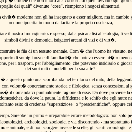
ga pi� crudele che non il toro alla corrida - di quelli avviati ogni gior
spoglie dei quali" divenute "cose", riempiono i negozi alimentari.
civilt� moderna non gli ha insegnato a esser migliore, ma in cambio gl
predone ipocrita in modo da tacitare la propria coscienza,
re il nostro Immaginario: e spesso, dalla psicanalisi all'etologia, li vedi
simboli divini o demonici, istigatori arcani di vizi e di virt�.
struire le fila di un tessuto mentale. Com'� che l'uomo ha vissuto, nei 
apporto di somiglianza e di familiarit� che poteva essere pi� o meno a
ione, per i trasporti, per l'abbigliamento, che potevano insidiarlo o gioc
dei suoi miti e modelli per la sua arte?
ter� a questo punto una scorribanda nel territorio del mito, della legge
o, con volont� concretamente storica e filologica, senza concessioni al 
ns� il domandarci puntualmente ragione di esse. Da dove proviene la sp
omestiche), da dove la paura, la diffidenza e lo schifo che egli nutre ne
soltanto esito di credenze "superstiziose" o "prescientifiche", oppure
 tempi. Sarebbe un primo e irreparabile errore metodologico: non solo 
 paleontologici, archeologici, zoologici e via discorrendo - ma soprattutto
e animale, e di non scorgere invece le scelte, gli scarti cronologici e cu