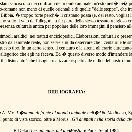
l'Islam sanciscono nei confronti del mondo animale un'estraneit� pi� pr
eco-romana non meno di quelle orientali e di quelle "delle steppe", che 
Bibbia, � troppo forte perch� il cristiano possa (e, del resto, voglia) 
sotto il velo dell'allegoria a far parte dello stesso tessuto religioso cr
resenza culturale antica per popolare delle loro immagini il pensiero al
simboli araldici, nei trattati enciclopedici. Elaborazioni culturali o pre
tro dall'animale reale, non serve a nulla osservare che i centauri e le si
o tipo. In un certo senso, il centauro e la sirena gli erario altrettanto
uso allegorico che egli ne faceva. Ed � questo diverso modo d'intendere
il "disincanto" che bisogna realizzare rispetto alle radici del nostro Im
BIBLIOGRAFIA:
i AA. VV.
L�uomo di fronte al mondo animale nell�Alto Medioevo
, S
 punto di vista storico, oltre a Morus ,
Gli animali nella storia della ci
R Delort
Les animaux ont un�histoire
Paris, Seuil 1984