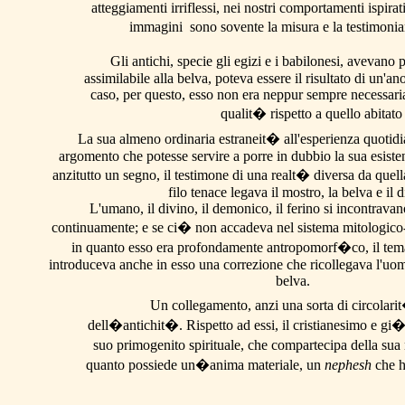
atteggiamenti irriflessi, nei nostri comportamenti ispir
immagini sono sovente la misura e la testimonian
Gli antichi, specie gli egizi e i babilonesi, avevano p
assimilabile alla belva, poteva essere il risultato di un'a
caso, per questo, esso non era neppur sempre necessaria
qualit� rispetto a quello abitato 
La sua almeno
ordinaria estraneit� all'esperienza quotidi
argomento che potesse servire a porre in dubbio la sua esisten
anzitutto un segno, il testimone di una realt� diversa da quell
filo tenace legava il mostro, la belva e il d
L'umano, il divino, il demonico, il ferino si incontrava
continuamente; e se ci� non accadeva nel sistema mitologico
in quanto esso era profondamente antropomorf�co, il tem
introduceva anche in esso una correzione che ricollegava l'uomo
belva.
Un collegamento, anzi una sorta di circolarit� 
dell�antichit�. Rispetto ad essi, il cristianesimo e gi
suo primogenito spirituale, che compartecipa della sua
quanto possiede un�anima materiale, un
nephesh
che h