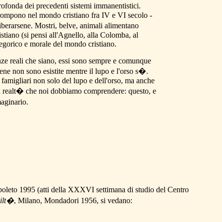
ofonda dei precedenti sistemi immanentistici.
irrompono nel mondo cristiano fra IV e VI secolo -
liberarsene. Mostri, belve, animali alimentano
istiano (si pensi all'Agnello, alla Colomba, al
legorico e morale del mondo cristiano.
senze reali che siano, essi sono sempre e comunque
rene non sono esistite mentre il lupo e l'orso s�.
 famigliari non solo del lupo e dell'orso, ma anche
 la realt� che noi dobbiamo comprendere: questo, e
maginario.
poleto 1995 (atti della XXXVI settimana di studio del Centro
vilt�
,
Milano, Mondadori 1956, si vedano: