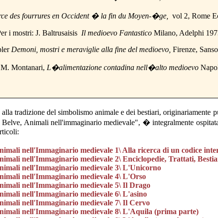
ce des fourrures en Occident � la fin du Moyen-�ge
,
vol 2, Rome E
er i mostri: J. Baltrusaisis
Il medioevo Fantastico
Milano, Adelphi 197
ler
Demoni, mostri e meraviglie alla fine del medioevo,
Firenze, Sanso
n M. Montanari,
L�alimentazione contadina nell�alto medioevo
Napol
 alla tradizione del simbolismo animale e dei bestiari, originariamente pu
i, Belve, Animali nell'immaginario medievale", � integralmente ospitat
ticoli:
imali nell'Immaginario medievale 1\ Alla ricerca di un codice inte
nimali nell'Immaginario medievale 2\ Enciclopedie, Trattati, Bestia
Animali nell'Immaginario medievale 3\ L'Unicorno
Animali nell'Immaginario medievale 4\ L'Orso
Animali nell'Immaginario medievale 5\ Il Drago
Animali nell'Immaginario medievale 6\ L'asino
nimali nell'Immaginario medievale 7\ Il Cervo
Animali nell'Immaginario medievale 8\ L'Aquila (prima parte)