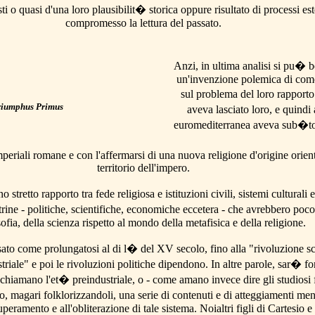
ti o quasi d'una loro plausibilit� storica oppure risultato di processi es
compromesso la lettura del passato.
Anzi, in ultima analisi si pu� 
un'invenzione polemica di comod
sul problema del loro rapporto
riumphus Primus
aveva lasciato loro, e quindi
euromediterranea aveva sub�to 
mperiali romane e con l'affermarsi di una nuova religione d'origine orienta
territorio dell'impero.
no stretto rapporto tra fede religiosa e istituzioni civili, sistemi cultura
trine - politiche, scientifiche, economiche eccetera - che avrebbero poco
sofia, della scienza rispetto al mondo della metafisica e della religione.
o come prolungatosi al di l� del XV secolo, fino alla "rivoluzione sci
striale" e poi le rivoluzioni politiche dipendono. In altre parole, sar�
i chiamano l'et� preindustriale, o - come amano invece dire gli studiosi 
o, magari folklorizzandoli, una serie di contenuti e di atteggiamenti me
superamento e all'obliterazione di tale sistema. Noialtri figli di Cartesio