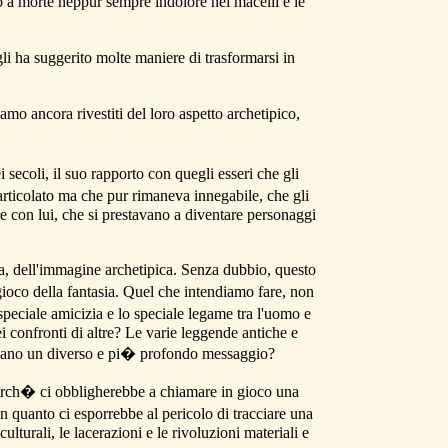
no a morte neppur sempre indolore nei macelli e le
i ha suggerito molte maniere di trasformarsi in
amo ancora rivestiti del loro aspetto archetipico,
secoli, il suo rapporto con quegli esseri che gli
rticolato ma che pur rimaneva innegabile, che gli
are con lui, che si prestavano a diventare personaggi
nda, dell'immagine archetipica. Senza dubbio, questo
gioco della fantasia. Quel che intendiamo fare, non
eciale amicizia e lo speciale legame tra l'uomo e
i confronti di altre? Le varie leggende antiche e
 celano un diverso e pi� profondo messaggio?
perch� ci obbligherebbe a chiamare in gioco una
 in quanto ci esporrebbe al pericolo di tracciare una
lturali, le lacerazioni e le rivoluzioni materiali e