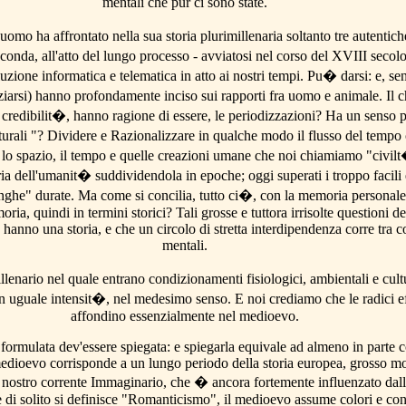
mentali che pur ci sono state.
l'uomo ha affrontato nella sua storia plurimillenaria soltanto tre autentic
econda, all'atto del lungo processo - avviatosi nel corso del XVIII secol
voluzione informatica e telematica in atto ai nostri tempi. Pu� darsi: e, 
iarsi) hanno profondamente inciso sui rapporti fra uomo e animale. Il ch
redibilit�, hanno ragione di essere, le periodizzazioni? Ha un senso p
urali "? Dividere e Razionalizzare in qualche modo il flusso del tempo
fra lo spazio, il tempo e quelle creazioni umane che noi chiamiamo "civi
ria dell'umanit� suddividendola in epoche; oggi superati i troppo facili 
unghe" durate. Ma come si concilia, tutto ci�, con la memoria personal
ia, quindi in termini storici? Tali grosse e tuttora irrisolte questioni d
hanno una storia, e che un circolo di stretta interdipendenza corre tra co
mentali.
llenario nel quale entrano condizionamenti fisiologici, ambientali e cultu
on uguale intensit�, nel medesimo senso. E noi crediamo che le radici 
affondino essenzialmente nel medioevo.
formulata dev'essere spiegata: e spiegarla equivale ad almeno in parte c
l medioevo corrisponde a un lungo periodo della storia europea, grosso mo
el nostro corrente Immaginario, che � ancora fortemente influenzato dal
 di solito si definisce "Romanticismo", il medioevo assume colori e cont