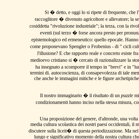
Si
� detto, e oggi lo si ripete di frequente, che 
raccoglitore � divenuto agricoltore e allevatore; la s
cosiddetta "rivoluzione industriale"; la terza, con la ri
eventi (sul terzo � forse ancora presto per pronunz
epistemologico ed ermeneutico: quello epocale. Hanno c
come proponevano Spengler o Frobenius - di " cicli cult
l'illusione? E che rapporto reale e concreto esiste 
medioevo cristiano si � cercato di razionalizzare la sto
ha insegnato a scomporre il tempo in "brevi" e in "l
termini di. autocoscienza, di consapevolezza di tale memor
che anche le immagini mitiche e le figure archetipiche 
Il nostro immaginario � il risultato di un
puzzle
mi
condizionamenti hanno inciso nella stessa misura, c
Una proposizione del genere, d'altronde, una volta 
media cultura scolastica dei nostri paesi occidentali, i
discutere sulla liceit� di questa periodizzazione. Ma n
lungo e significativo momento della nostra cultura che