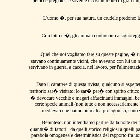
pellicce pregiate - e sovente uccisi in modo di gran lun
L'uomo �, per sua natura, un crudele predone: la 
Con
tutto ci�, gli animali continuano a signoreggia
Quel che noi vogliamo fare su queste pagine, � rico
stavano continuamente vicini, che avevano con lui un r
servivano in guerra, a caccia, nel lavoro, per l'alimentaz
Dato il carattere di questa rivista, qualcuno si aspet
territorio sar� visitato: lo sar� per� con spirito critic
� rievocare vecchie e magari affascinanti immagini, be
certe specie animali (non tutte e non necessariamente d
medievali che hanno animali a protagonisti, sono 
Beninteso, non intendiamo partire dalla notte dei
quantit� di fattori - da quelli storico-religiosi a quelli
parabola omogenea e deterministica del rapporto fra uomo 