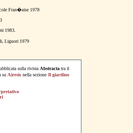
cole Fran�aise 1978
3
ni 1983.
i, Liguori 1979
bblicata sulla rivista
Abstracta
tra il
a su
Airesis
nella sezione
Il giardino
rpretativo
ri