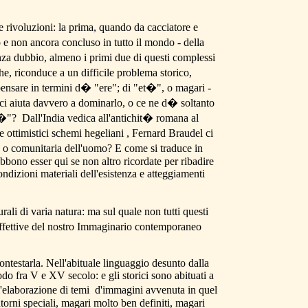
he rivoluzioni: la prima, quando da cacciatore e
o e non ancora concluso in tutto il mondo - della
senza dubbio, almeno i primi due di questi complessi
e, riconduce a un difficile problema storico,
ensare in termini d� "ere"; di "et�", o magari -
 ci aiuta davvero a dominarlo, o ce ne d� soltanto
lt�"? Dall'India vedica all'antichit� romana al
e ottimistici schemi hegeliani , Fernard Braudel ci
e o comunitaria dell'uomo? E come si traduce in
ebbono esser qui se non altro ricordate per ribadire
ndizioni materiali dell'esistenza e atteggiamenti
rali di varia natura: ma sul quale non tutti questi
effettive del nostro Immaginario contemporaneo
ontestarla. Nell'abituale linguaggio desunto dalla
do fra V e XV secolo: e gli storici sono abituati a
l'elaborazione di temi d'immagini avvenuta in quel
orni speciali, magari molto ben definiti, magari