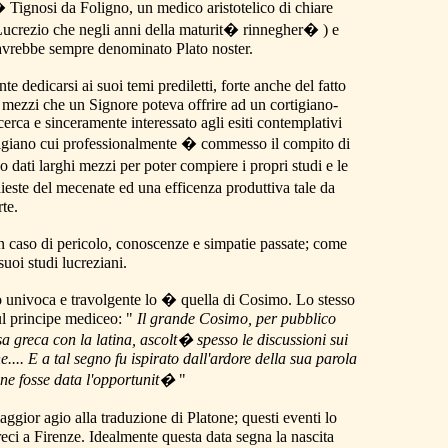
 Tignosi da Foligno, un medico aristotelico di chiare
 Lucrezio che negli anni della maturit� rinnegher� ) e
i avrebbe sempre denominato Plato noster.
edicarsi ai suoi temi prediletti, forte anche del fatto
i mezzi che un Signore poteva offrire ad un cortigiano-
erca e sinceramente interessato agli esiti contemplativi
o-cortigiano cui professionalmente � commesso il compito di
o dati larghi mezzi per poter compiere i propri studi e le
hieste del mecenate ed una efficenza produttiva tale da
rte.
 in caso di pericolo, conoscenze e simpatie passate; come
uoi studi lucreziani.
o univoca e travolgente lo � quella di Cosimo. Lo stesso
sul principe mediceo: "
Il grande Cosimo, per pubblico
sa greca con la latina, ascolt� spesso le discussioni sui
.. E a tal segno fu ispirato dall'ardore della sua parola
 ne fosse data l'opportunit�
"
gior agio alla traduzione di Platone; questi eventi lo
eci a Firenze. Idealmente questa data segna la nascita