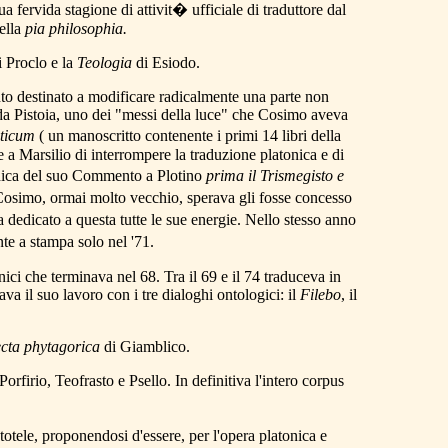
ua fervida stagione di attivit� ufficiale di traduttore dal
ella
pia philosophia
.
i Proclo e la
Teologia
di Esiodo.
to destinato a modificare radicalmente una parte non
do da Pistoia, uno dei "messi della luce" che Cosimo aveva
ticum
( un manoscritto contenente i primi 14 libri della
 a Marsilio di interrompere la traduzione platonica e di
edica del suo Commento a Plotino
prima il Trismegisto e
e Cosimo, ormai molto vecchio, sperava gli fosse concesso
 dedicato a questa tutte le sue energie. Nello stesso anno
te a stampa solo nel '71.
ici che terminava nel 68. Tra il 69 e il 74 traduceva in
ava il suo lavoro con i tre dialoghi ontologici: il
Filebo
, il
cta phytagorica
di Giamblico.
firio, Teofrasto e Psello. In definitiva l'intero corpus
otele, proponendosi d'essere, per l'opera platonica e