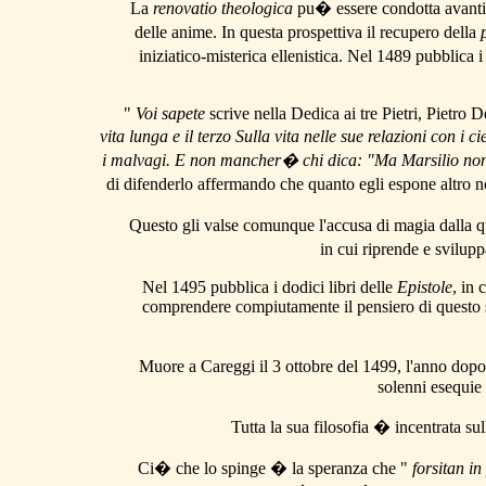
La
renovatio theologica
pu� essere condotta avanti 
delle anime. In questa prospettiva il recupero della
iniziatico-misterica ellenistica. Nel 1489 pubblica i t
"
Voi sapete
scrive nella Dedica ai tre Pietri, Pietro
vita lunga e il terzo Sulla vita nelle sue relazioni con i
i malvagi. E non mancher� chi dica: "Ma Marsilio non �
di difenderlo affermando che quanto egli espone altro 
Questo gli valse comunque l'accusa di magia dalla qua
in cui riprende e svilup
Nel 1495 pubblica i dodici libri delle
Epistole
, in 
comprendere compiutamente il pensiero di questo sing
Muore a Careggi il 3 ottobre del 1499, l'anno dopo
solenni esequie
Tutta la sua filosofia � incentrata sull
Ci� che lo spinge � la speranza che "
forsitan i