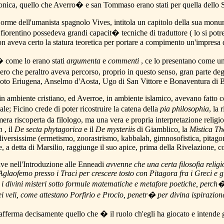
onica, quello che Averro� e san Tommaso erano stati per quella dello St
 orme dell'umanista spagnolo Vives, intitola un capitolo della sua monum
o fiorentino possedeva grandi capacit� tecniche di traduttore ( lo si 
 aveva certo la statura teoretica per portare a compimento un'impresa di
s� come lo erano stati
argumenta
e
commenti
, ce lo presentano come un
iero che peraltro aveva percorso, proprio in questo senso, gran parte degl
oto Eriugena, Anselmo d'Aosta, Ugo di San Vittore e Bonaventura di 
ambiente cristiano, ed Averroe, in ambiente islamico, avevano fatto con
le; Ficino crede di poter ricostruire la catena della
pia philosophia
, la
ra riscoperta da filologo, ma una vera e propria interpretazione religio
m
, il
De secta phytagorica
e il
De mysteriis
di Giamblico, la
Mistica Th
 diversissime (ermetismo, zoorastrismo, kabbalah, gimnosofistica, pitagori
e, a detta di Marsilio, raggiunge il suo apice, prima della Rivelazione, 
ive nell'Introduzione alle Enneadi
avvenne che una certa filosofia relig
Aglaofemo presso i Traci per crescere tosto con Pitagora fra i Greci e g
i divini misteri sotto formule matematiche e metafore poetiche, perch�
i veli, come attestano Porfirio e Proclo, penetr� per divina ispirazione
afferma decisamente quello che � il ruolo ch'egli ha giocato e intende g