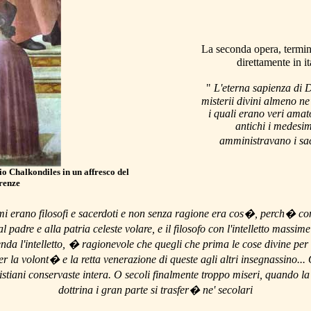
La seconda opera, termin
direttamente in it
"
L'eterna sapienza di 
misterii divini almeno ne'
i quali erano veri amat
antichi i medesim
amministravano i sac
o Chalkondiles in un affresco del
renze
simi erano filosofi e sacerdoti e non senza ragione era cos�, perch� c
al padre e alla patria celeste volare, e il filosofo con l'intelletto massi
nda l'intelletto, � ragionevole che quegli che prima le cose divine per
la volont� e la retta venerazione di queste agli altri insegnassino... O
ristiani conservaste intera. O secoli finalmente troppo miseri, quando la
dottrina i gran parte si trasfer� ne' secolari