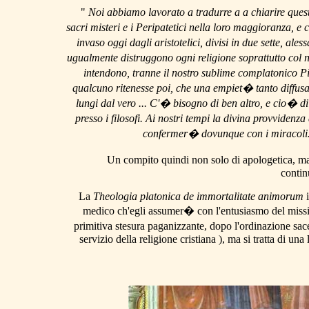
"
Noi abbiamo lavorato a tradurre a a chiarire quest
sacri misteri e i Peripatetici nella loro maggioranza, e 
invaso oggi dagli aristotelici, divisi in due sette, ales
ugualmente distruggono ogni religione soprattutto col 
intendono, tranne il nostro sublime complatonico Pic
qualcuno ritenesse poi, che una empiet� tanto diffusa,
lungi dal vero ... C'� bisogno di ben altro, e cio� di
presso i filosofi. Ai nostri tempi la divina provvidenz
confermer� dovunque con i miracoli. P
Un compito quindi non solo di apologetica, ma a
contin
La
Theologia platonica de immortalitate animorum
medico ch'egli assumer� con l'entusiasmo del mission
primitiva stesura paganizzante, dopo l'ordinazione sace
servizio della religione cristiana ), ma si tratta di