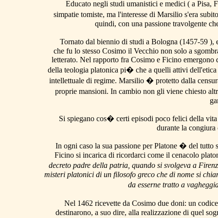
Educato negli studi umanistici e medici ( a Pisa,
simpatie tomiste, ma l'interesse di Marsilio s'era su
quindi, con una passione travolgente che
Tornato dal biennio di studi a Bologna (1457-59 ), 
che fu lo stesso Cosimo il Vecchio non solo a sgombrar
letterato. Nel rapporto fra Cosimo e Ficino emergono du
della teologia platonica pi� che a quelli attivi dell'etic
intellettuale di regime. Marsilio � protetto dalla censur
proprie mansioni. In cambio non gli viene chiesto altr
gar
Si spiegano cos� certi episodi poco felici della vita
durante la congiura 
In ogni caso la sua passione per Platone � del tutto
Ficino si incarica di ricordarci come il cenacolo plat
decreto padre della patria, quando si svolgeva a Firenze
misteri platonici di un filosofo greco che di nome si ch
da esserne tratto a vagheggi
Nel 1462 ricevette da Cosimo due doni: un codice p
destinarono, a suo dire, alla realizzazione di quel s