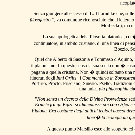
neoplat
Senza giungere all'eccesso di L. Thorndike che, sulle
filosofastro
", va comunque riconosciuto che il letterat
Morbecke), ma non
La sua apologetica della filosofia platonica, co
continuatore, in ambito cristiano, di una linea di pens
Boezio, Sc
Quel che Alberto di Sassonia e Tommaso d'Aquino, in 
il platonismo. In questo senso la sua scelta non � casua
pagana a quella cristiana. Non � quindi soltanto una me
itinerari degli
Inni Orfici
, i
Commentaria in Zoroastre
Porfirio, Proclo, Prisciano, Sinesio, Psello. Tradizioni
una unica
pia philosophia
ch
"
Non senza un decreto della Divina Provvidenza
scr
Ermete fra gli Egizi; si alimentasse poi con Orfeo e 
Platone. Era costume degli antichi teologi nascondere 
liber� la teologia da que
A questo punto Marsilio esce allo scoperto ed 