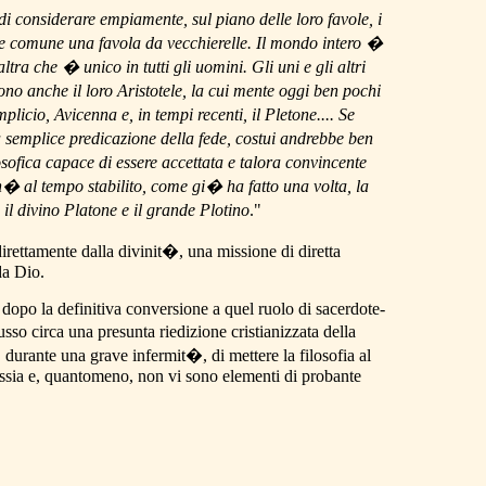
i considerare empiamente, sul piano delle loro favole, i
gione comune una favola da vecchierelle. Il mondo intero �
altra che � unico in tutti gli uomini. Gli uni e gli altri
o anche il loro Aristotele, la cui mente oggi ben pochi
icio, Avicenna e, in tempi recenti, il Pletone.... Se
a semplice predicazione della fede, costui andrebbe ben
osofica capace di essere accettata e talora convincente
nch� al tempo stabilito, come gi� ha fatto una volta, la
l divino Platone e il grande Plotino
."
irettamente dalla divinit�, una missione di diretta
da Dio.
opo la definitiva conversione a quel ruolo di sacerdote-
so circa una presunta riedizione cristianizzata della
, durante una grave infermit�, di mettere la filosofia al
dossia e, quantomeno, non vi sono elementi di probante