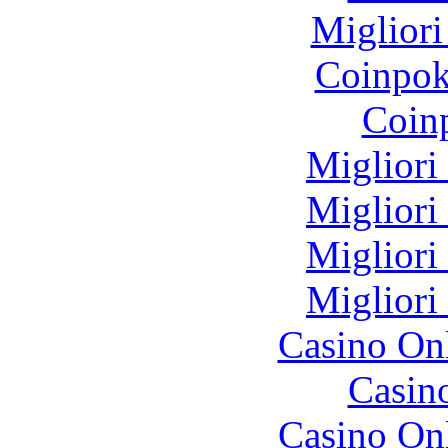
Migliori
Coinpok
Coinp
Migliori
Migliori
Migliori
Migliori
Casino O
Casin
Casino O