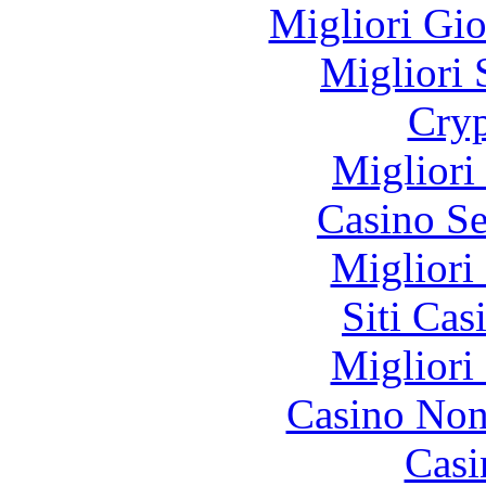
Migliori Gi
Migliori 
Cryp
Migliori
Casino S
Migliori
Siti Ca
Migliori
Casino Non
Casi