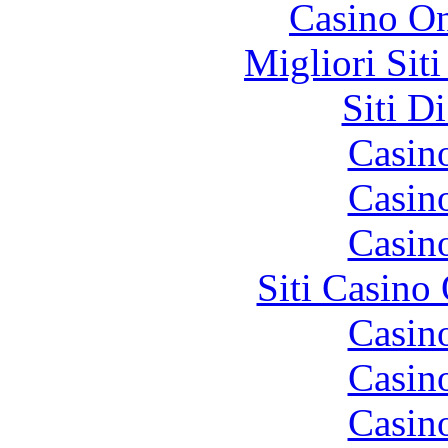
Casino O
Migliori Sit
Siti D
Casin
Casin
Casin
Siti Casino
Casin
Casin
Casin