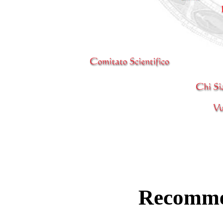
Recomme