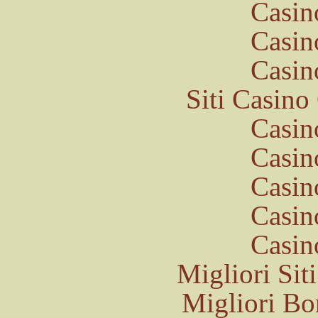
Casin
Casin
Casin
Siti Casin
Casin
Casin
Casin
Casin
Casin
Migliori Si
Migliori Bo