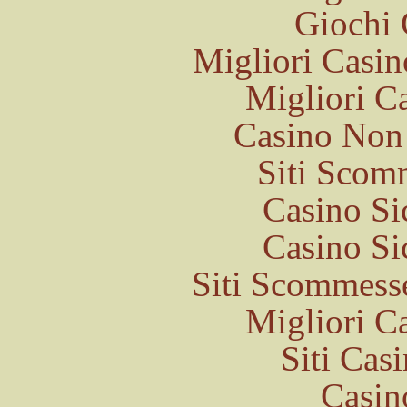
Giochi 
Migliori Cas
Migliori 
Casino Non
Siti Sco
Casino S
Casino S
Siti Scommess
Migliori 
Siti Ca
Casin