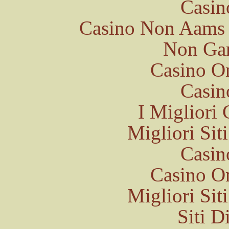
Casin
Casino Non Aams 
Non Ga
Casino O
Casin
I Migliori
Migliori Si
Casin
Casino O
Migliori Si
Siti 