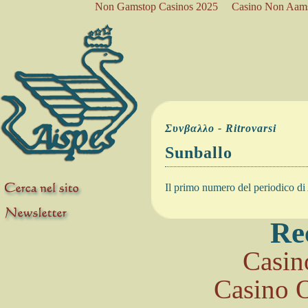
Non Gamstop Casinos 2025
Casino Non Aam
Συνβαλλο - Ritrovarsi
Sunballo
Il primo numero del periodico di
Re
Casin
Casino O