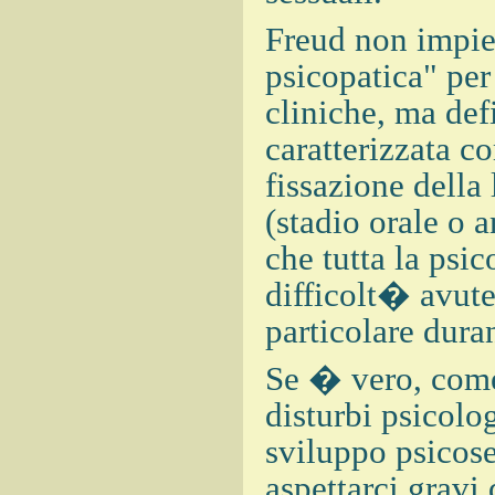
Freud non impie
psicopatica" per 
cliniche, ma de
caratterizzata 
fissazione della 
(stadio orale o a
che tutta la psic
difficolt� avute
particolare dura
Se � vero, come
disturbi psicolo
sviluppo psicos
aspettarci gravi 