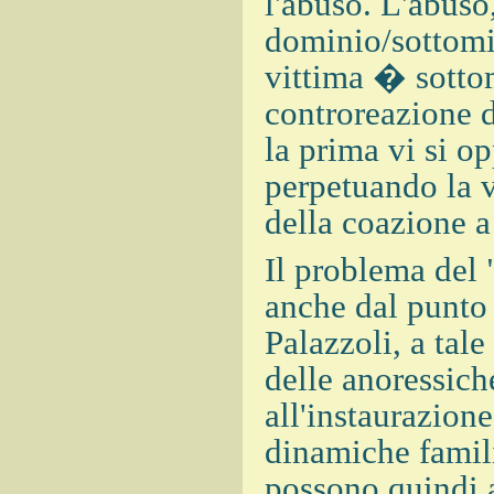
l'abuso. L'abuso
dominio/sottomis
vittima � sotto
controreazione d
la prima vi si o
perpetuando la 
della coazione a 
Il problema del 
anche dal punto 
Palazzoli, a tale
delle anoressich
all'instaurazione
dinamiche famili
possono quindi 