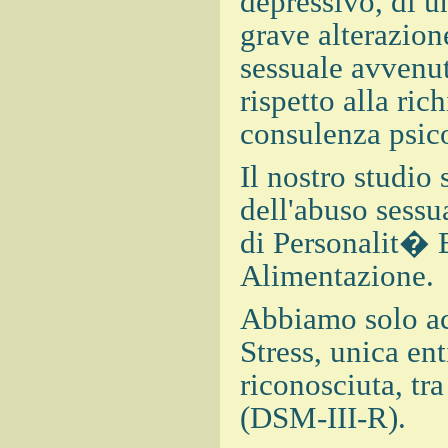
depressivo, di u
grave alterazion
sessuale avvenut
rispetto alla ric
consulenza psic
Il nostro studio
dell'abuso sessua
di Personalit� B
Alimentazione.
Abbiamo solo ac
Stress, unica en
riconosciuta, tr
(DSM-III-R).