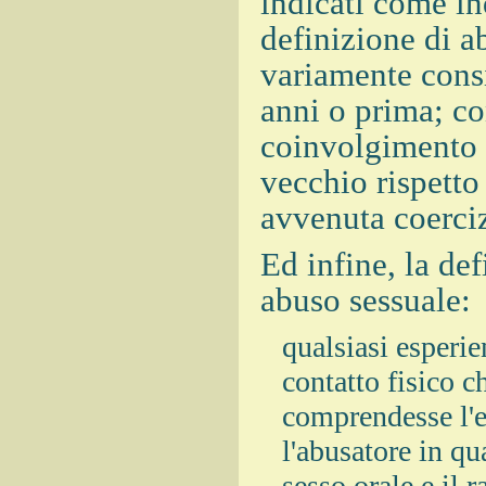
indicati come in
definizione di ab
variamente consi
anni o prima; co
coinvolgimento 
vecchio rispetto 
avvenuta coerci
Ed infine, la de
abuso sessuale:
qualsiasi esperi
contatto fisico c
comprendesse l'es
l'abusatore in qu
sesso orale e il 