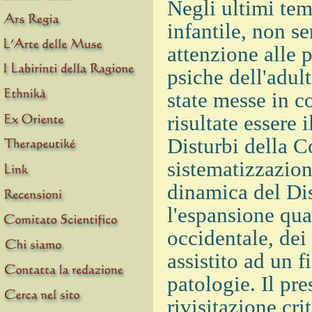
Negli ultimi tem
infantile, non s
attenzione alle 
psiche dell'adul
state messe in c
risultate essere
Disturbi della C
sistematizzazio
dinamica del Di
l'espansione qu
occidentale, dei
assistito ad un f
patologie. Il pre
rivisitazione cri