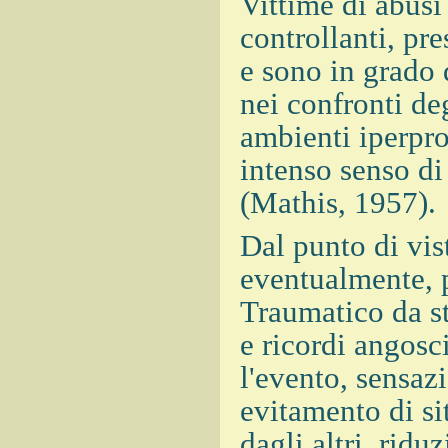
Vittime di abusi
controllanti, pr
e sono in grado 
nei confronti deg
ambienti iperpro
intenso senso d
(Mathis, 1957).
Dal punto di vi
eventualmente, p
Traumatico da str
e ricordi angosc
l'evento, sensaz
evitamento di si
dagli altri, ridu