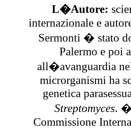
L�Autore:
scie
internazionale e autor
Sermonti � stato do
Palermo e poi a
all�avanguardia nel
microrganismi ha s
genetica parasessu
Streptomyces
.
� 
Commissione Internaz