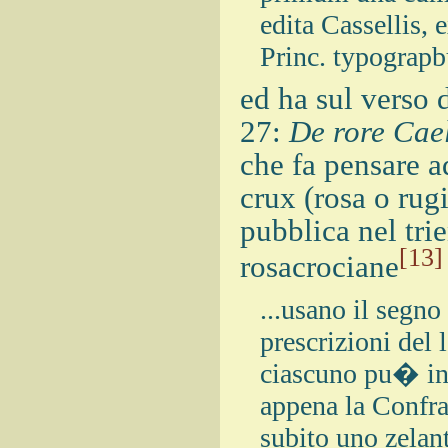
edita Cassellis,
Princ. typogra
ed ha sul verso 
27:
De rore Cael
che fa pensare a
crux (rosa o rug
pubblica nel tri
[13]
rosacrociane
...usano il segno
prescrizioni del 
ciascuno pu� int
appena la Confrat
subito uno zelan