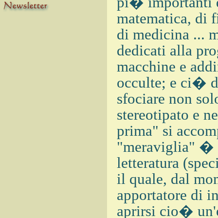
pi� importanti d
matematica, di f
di medicina ... 
dedicati alla pr
macchine e addir
occulte; e ci� 
sfociare non sol
stereotipato e n
prima" si accomp
"meraviglia" � u
letteratura (spe
il quale, dal mo
apportatore di i
aprirsi cio� un'