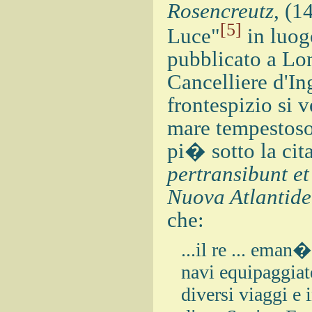
Rosencreutz
, (1
[5]
Luce"
in luog
pubblicato a Lo
Cancelliere d'Ing
frontespizio si 
mare tempestoso,
pi� sotto la cit
pertransibunt et
Nuova Atlantide
che:
...il re ... eman
navi equipaggiat
diversi viaggi e