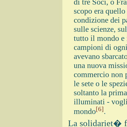
di tre Soci, o Fr
scopo era quello 
condizione dei pa
sulle scienze, sul
tutto il mondo e i
campioni di ogni
avevano sbarcato 
una nuova missio
commercio non pe
le sete o le spez
soltanto la prima
illuminati - vogl
[6]
mondo
.
La solidariet� f