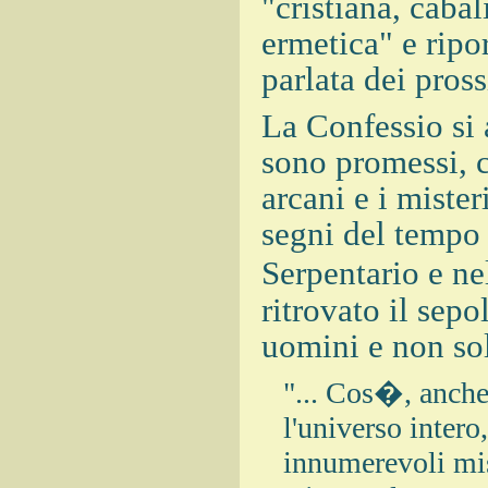
"cristiana, cabal
ermetica" e ripor
parlata dei pros
La Confessio si 
sono promessi, co
arcani e i mister
segni del tempo 
Serpentario e n
ritrovato il sepo
uomini e non sol
"... Cos�, anche
l'universo intero,
innumerevoli mis