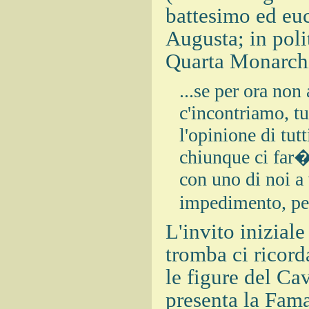
battesimo ed euca
Augusta; in pol
Quarta Monarchia
...se per ora no
c'incontriamo, tu
l'opinione di tut
chiunque ci far�
con uno di noi a 
impedimento, per
L'invito iniziale
tromba ci ricorda
le figure del Ca
presenta la Fam