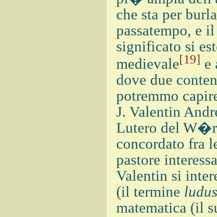
che sta per burl
passatempo, e il
significato si es
[19]
medievale
e 
dove due contend
potremmo capire
J. Valentin Andre
Lutero del W�rt
concordato fra l
pastore interessa
Valentin si inte
(il termine
ludu
matematica (il s