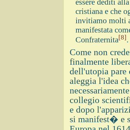
essere dediti all
cristiana e che 
invitiamo molti a
manifestata come 
[8]
Confraternita
.
Come non crede
finalmente liber
dell'utopia pare 
aleggia l'idea c
necessariamente 
collegio scienti
e dopo l'appari
si manifest� e 
Europa nel 1614