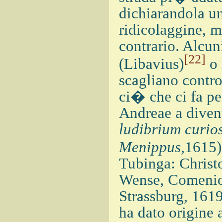
dichiarandola un
ridicolaggine, m
contrario. Alcu
[22]
(Libavius)
o 
scagliano contro
ci� che ci fa p
Andreae a divent
ludibrium curi
Menippus
,1615)
Tubinga: Christ
Wense, Comenio 
Strassburg, 1619
ha dato origine 