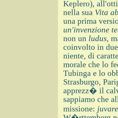
Keplero), all'ott
nella sua
Vita a
una prima versi
un'invenzione te
non un
ludus
, 
coinvolto in due
niente, di caratt
morale che lo fe
Tubinga e lo obb
Strasburgo, Pari
apprezz� il calv
sappiamo che all
missione:
juvare
W�rttemberg nel