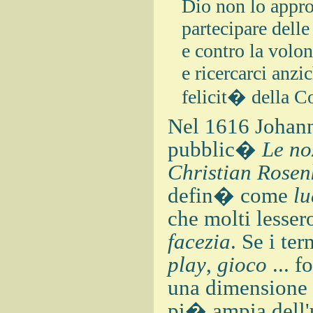
Dio non lo appro
partecipare delle
e contro la volo
e ricercarci anz
felicit� della C
Nel 1616 Johann
pubblic�
Le no
Christian Rose
defin� come
lu
che molti lesse
facezia
. Se i te
play
,
gioco
... f
una dimensione
pi� ampia dell'