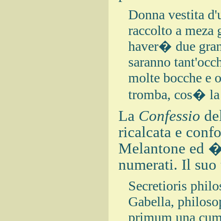
Donna vestita d'
raccolto a meza 
haver� due grand
saranno tant'occh
molte bocche e o
tromba, cos� la 
La
Confessio
del
ricalcata e conf
Melantone ed � 
numerati. Il suo
Secretioris philo
Gabella, philosop
primum una cum 