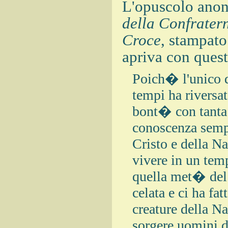
L'opuscolo ano
della Confratern
Croce
, stampato
apriva con quest
Poich� l'unico d
tempi ha riversa
bont� con tanta 
conoscenza sempr
Cristo e della Na
vivere in un temp
quella met� del 
celata e ci ha fa
creature della N
sorgere uomini d