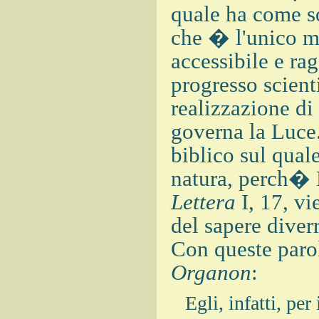
quale ha come so
che � l'unico mo
accessibile e ra
progresso scient
realizzazione di
governa la Luce
biblico sul quale
natura, perch� 
Lettera
I, 17, vi
del sapere diver
Con queste parole
Organon
:
Egli, infatti, pe