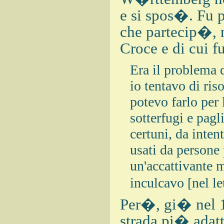
e si spos�. Fu p
che partecip�, m
Croce e di cui fu
Era il problema 
io tentavo di ris
potevo farlo per 
sotterfugi e pag
certuni, da inten
usati da persone 
un'accattivante 
inculcavo [nel le
Per�, gi� nel 16
strada pi� adatt