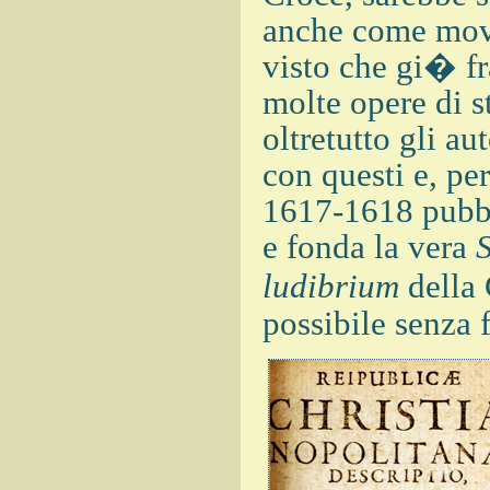
anche come movi
visto che gi� fr
molte opere di s
oltretutto gli au
con questi e, pe
1617-1618 pubbl
e fonda la vera
S
ludibrium
della 
possibile senza f