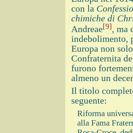
con la
Confessi
chimiche di Chr
[9]
Andreae
, ma 
indebolimento, p
Europa non solo 
Confraternita de
furono fortemente
almeno un dece
Il titolo comple
seguente:
Riforma universal
alla Fama Fratern
Rosa-Croce, dedic