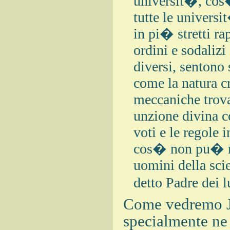
universit�, cos�
tutte le universi
in pi� stretti ra
ordini e sodalizi
diversi, sentono 
come la natura cr
meccaniche trova
unzione divina cos
voti e le regole 
cos� non pu� man
uomini della sci
detto Padre dei 
Come vedremo J
specialmente n