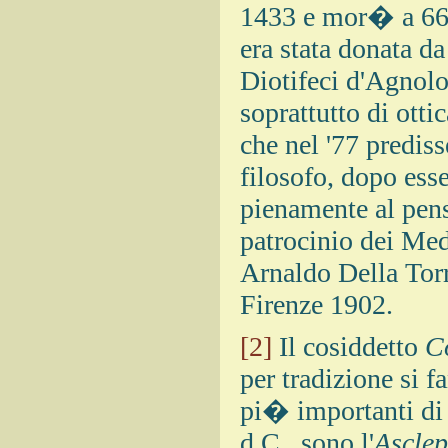
1433 e mor� a 66 a
era stata donata d
Diotifeci d'Agnolo
soprattutto di ott
che nel '77 predis
filosofo, dopo esse
pienamente al pens
patrocinio dei Med
Arnaldo Della Tor
Firenze 1902.
[2]
Il cosiddetto
C
per tradizione si f
pi� importanti di qu
d.C., sono l'
Asclep