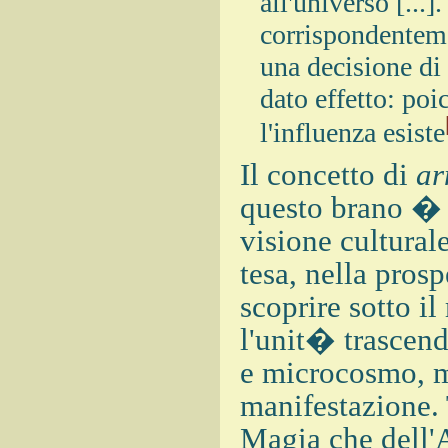
all'universo [...
corrispondenteme
una decisione di
dato effetto: poi
l'influenza esiste
Il concetto di
ar
questo brano � 
visione culturale
tesa, nella prosp
scoprire sotto i
l'unit� trascend
e microcosmo, m
manifestazione. 
Magia che dell'A