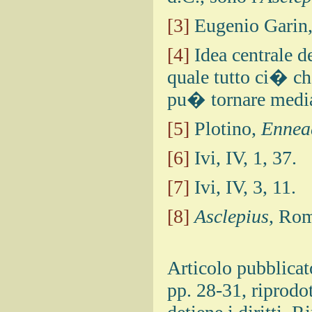
[3]
Eugenio Garin
[4]
Idea centrale d
quale tutto ci� ch
pu� tornare mediant
[5]
Plotino,
Ennea
[6]
Ivi, IV, 1, 37.
[7]
Ivi, IV, 3, 11.
[8]
Asclepius
, Rom
Articolo pubblicat
pp. 28-31, riprodot