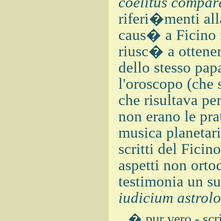
coelitus compa
riferi�menti al
caus� a Ficino 
riusc� a ottener
dello stesso papa
l'oroscopo (che 
che risultava pe
non erano le pra
musica planetar
scritti del Ficin
aspetti non orto
testimonia un su
iudicium astrol
� pur vero - scri