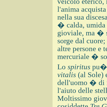
veicolo eterico,
l'anima acquista 
nella sua disces
� calda, umida 
gioviale, ma � s
sorge dal cuore;
altre persone e 
mercuriale � sot
Lo
spiritus
pu� 
vitalis
(al Sole)
dell'uomo � di 
l'aiuto delle ste
Moltissimo giova
cosiddette
Tre G