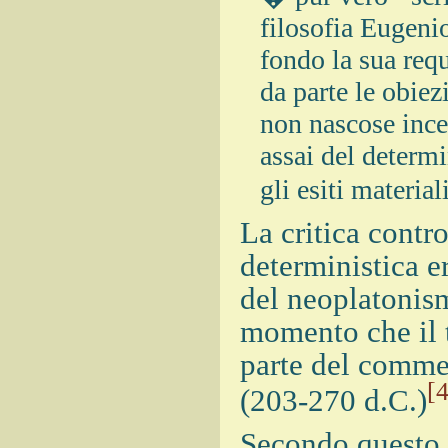
filosofia Eugeni
fondo la sua requ
da parte le obie
non nascose ince
assai del determ
gli esiti material
La critica contr
deterministica e
del neoplatonism
momento che il 
parte del comme
[4
(203-270 d.C.)
Secondo questo fi