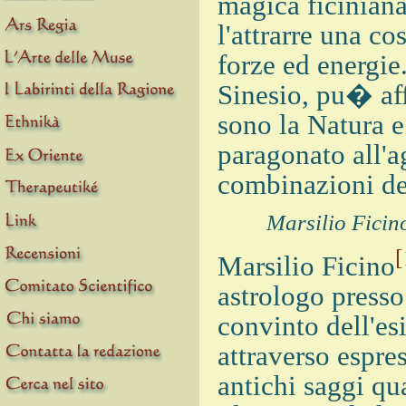
magica ficinian
l'attrarre una co
forze ed energie
Sinesio, pu� aff
sono la Natura 
paragonato all'ag
combinazioni dei
Marsilio Ficino
[
Marsilio Ficino
astrologo presso
convinto dell'es
attraverso espre
antichi saggi qu