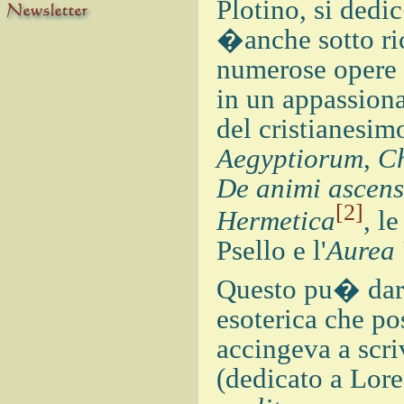
Plotino, si dedi
�anche sotto ric
numerose opere 
in un appassionat
del cristianesim
Aegyptiorum
,
Ch
De animi ascens
[2]
Hermetica
, l
Psello e l'
Aurea
Questo pu� dare
esoterica che p
accingeva a scri
(dedicato a Lore