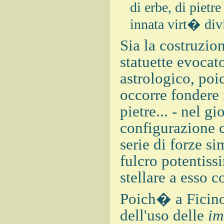
di erbe, di pietr
innata virt� div
Sia la costruzio
statuette evocat
astrologico, poi
occorre fondere 
pietre... - nel gi
configurazione c
serie di forze s
fulcro potentissi
stellare a esso c
Poich� a Ficino
dell'uso delle
im