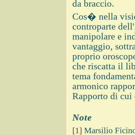
da braccio.
Cos� nella visio
controparte dell
manipolare e indi
vantaggio, sottr
proprio oroscopo
che riscatta il l
tema fondamenta
armonico rapport
Rapporto di cui 
Note
[1]
Marsilio Ficino