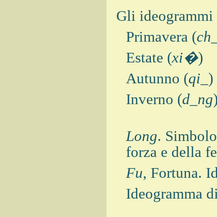
Gli ideogrammi c
Primavera (
ch
Estate (
xi�
)
Autunno (
qi_
)
Inverno (
d_ng
Long
. Simbolo
forza e della f
Fu
, Fortuna. 
Ideogramma di