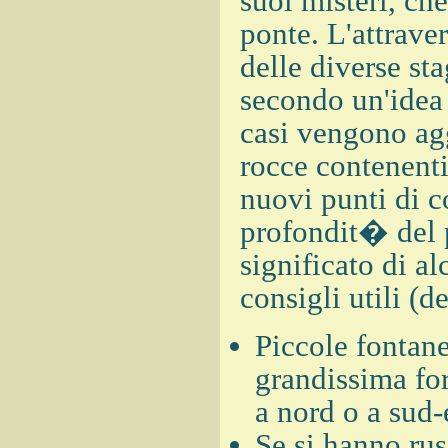
suoi misteri, che
ponte. L'attrave
delle diverse st
secondo un'idea 
casi vengono ag
rocce contenenti
nuovi punti di 
profondit� del 
significato di al
consigli utili (d
Piccole fontane
grandissima fo
a nord o a sud-
Se si hanno rus