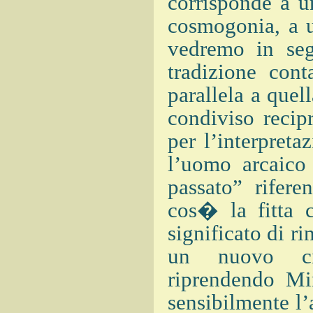
corrisponde a u
cosmogonia, a u
vedremo in seg
tradizione con
parallela a quel
condiviso recip
per l’interpreta
l’uomo arcaico
passato” rifere
cos� la fitta 
significato di r
un nuovo cic
riprendendo Mir
sensibilmente l