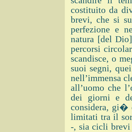
scandire il te
costituito da di
brevi, che si s
perfezione e ne
natura [del Dio
percorsi circol
scandisce, o meg
suoi segni, quei
nell’immensa cle
all’uomo che l’
dei giorni e d
considera, gi� d
limitati tra il s
-, sia cicli bre