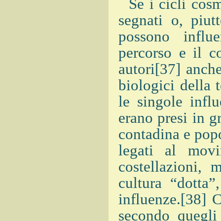
Se i cicli cosmi
segnati o, piut
possono influe
percorso e il c
autori[37] anche
biologici della t
le singole infl
erano presi in g
contadina e popo
legati al mov
costellazioni, 
cultura “dotta”
influenze.[38] 
secondo quegli