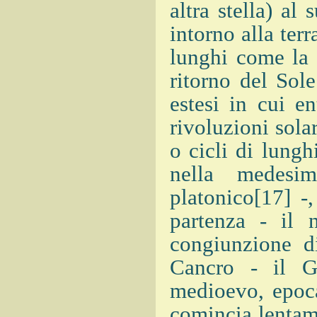
altra stella) a
intorno alla terr
lunghi come la 
ritorno del Sole
estesi in cui e
rivoluzioni solar
o cicli di lungh
nella medesi
platonico[17] -,
partenza - il 
congiunzione di
Cancro - il G
medioevo, epoca
comincia lentam