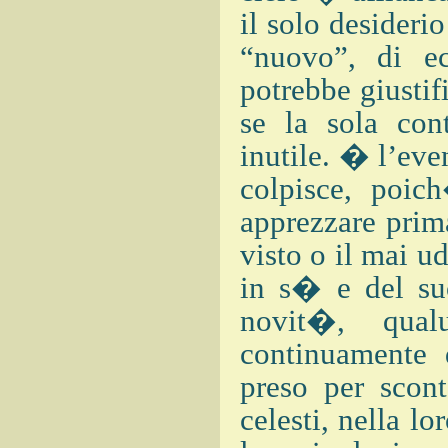
il solo desideri
“nuovo”, di ec
potrebbe giusti
se la sola con
inutile. � l’eve
colpisce, poich
apprezzare prima
visto o il mai u
in s� e del suo
novit�, qua
continuamente 
preso per scon
celesti, nella lo