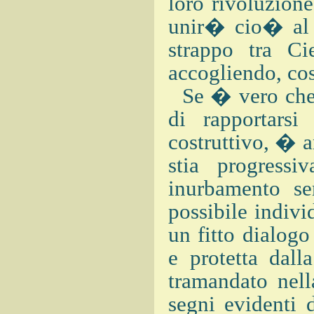
loro rivoluzione
unir� cio� al t
strappo tra C
accogliendo, co
Se � vero che 
di rapportars
costruttivo, � 
stia progress
inurbamento s
possibile indivi
un fitto dialogo
e protetta dall
tramandato nell
segni evidenti 