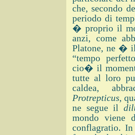
che, secondo de
periodo di temp
� proprio il mo
anzi, come abb
Platone, ne � i
“tempo perfett
cio� il momento
tutte al loro p
caldea, abbr
Protrepticus
, qu
ne segue il
di
mondo viene di
conflagratio. In