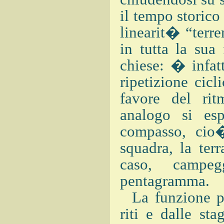
il tempo storico
linearit� “terre
in tutta la sua 
chiese: � infatt
ripetizione cicl
favore del ri
analogo si es
compasso, cio�
squadra, la ter
caso, campeg
pentagramma.
La funzione pri
riti e dalle st