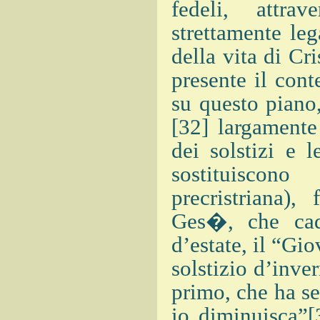
fedeli, attra
strettamente leg
della vita di C
presente il cont
su questo piano,
[32] largamente
dei solstizi e 
sostituiscon
precristriana)
Ges�, che cad
d’estate, il “Gio
solstizio d’inver
primo, che ha se
io diminuisca”[