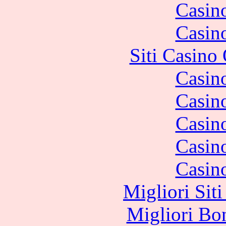
Casin
Casin
Siti Casino
Casin
Casin
Casin
Casin
Casin
Migliori Sit
Migliori Bo