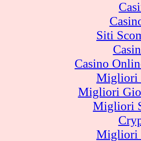
Casi
Casin
Siti Sco
Casin
Casino Onlin
Migliori
Migliori Gi
Migliori 
Cryp
Migliori