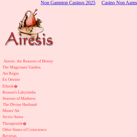
Non Gamstop Casinos 2025
Casino Non Aams
Airesis: the Reasons of Heresy
The Magicians' Garden
Ars Regia
Ex Oriente
Ethnik�
Reason's Labyrinths
Seasons of Madness
The Divine Husband
Muses' Art
Sectio Aurea
Therapeutik�
Other States of Conscience
Reviews