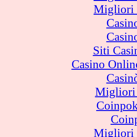
Migliori
Casin
Casin
Siti Ca
Casino Onlin
Casin
Migliori
Coinpok
Coinp
Migliori