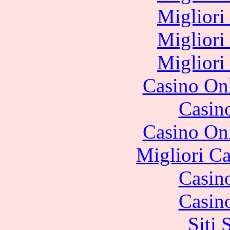
Migliori
Migliori
Migliori
Casino O
Casin
Casino O
Migliori 
Casin
Casin
Siti