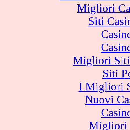
Migliori 
Siti Ca
Casin
Casin
Migliori Sit
Siti 
I Migliori 
Nuovi Ca
Casin
Migliori