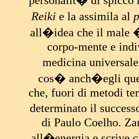
personalit� di spicco 
Reiki
e la assimila al
all�idea che il male
corpo-mente e indi
medicina universal
cos� anch�egli quel
che, fuori di metodi te
determinato il succes
di Paulo Coelho. Zan
all�energia e scrive 