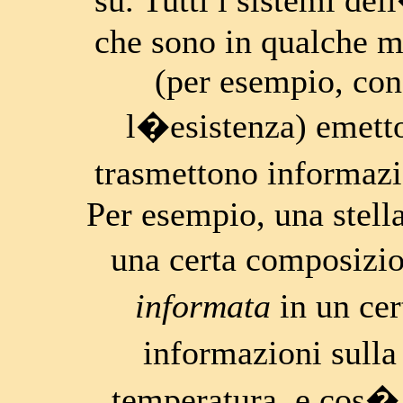
su. Tutti i sistemi del
che sono in qualche mo
(per esempio, co
l�esistenza) emet
trasmettono informazi
Per esempio, una stell
una certa composizio
informata
in un ce
informazioni sull
temperatura, e cos� 